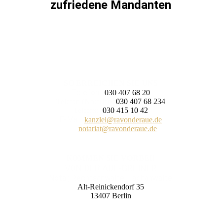
zufriedene Mandanten
SO ERREICHEN SIE UNS
Telefon:
030 407 68 20
Telefon (Notariat):
030 407 68 234
Telefax:
030 415 10 42
E-Mail:
kanzlei@ravonderaue.de
notariat@ravonderaue.de
KOMMEN SIE VORBEI!
VON DER AUE-GREINER
Notar, Rechtsanwälte, Fachanwälte
Alt-Reinickendorf 35
13407 Berlin